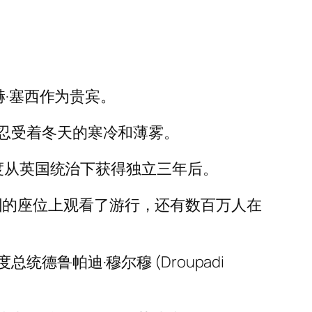
赫·塞西作为贵宾。
忍受着冬天的寒冷和薄雾。
印度从英国统治下获得独立三年后。
）周围的座位上观看了游行，还有数百万人在
鲁帕迪·穆尔穆 (Droupadi