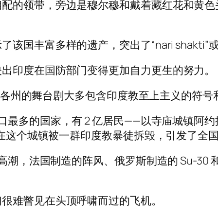
的领带，旁边是穆尔穆和戴着藏红花和黄色头巾的总
国丰富多样的遗产，突出了“nari shakti
映出印度在国防部门变得更加自力更生的努力。
执政的各州的舞台剧大多包含印度教至上主义的符号
多的国家，有 2 亿居民——以寺庙城镇阿约提亚 
就是在这个城镇被一群印度教暴徒拆毁，引发了全
到高潮，法国制造的阵风、俄罗斯制造的 Su-3
们很难瞥见在头顶呼啸而过的飞机。