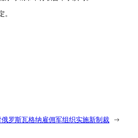
定。
对俄罗斯瓦格纳雇佣军组织实施新制裁
→