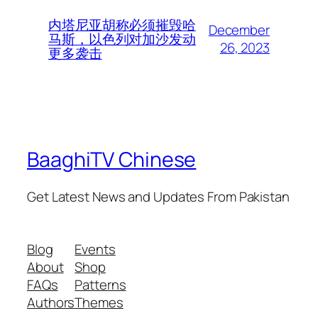
内塔尼亚胡称必须摧毁哈
December
马斯，以色列对加沙发动
26, 2023
更多袭击
BaaghiTV Chinese
Get Latest News and Updates From Pakistan
Blog
Events
About
Shop
FAQs
Patterns
Authors
Themes