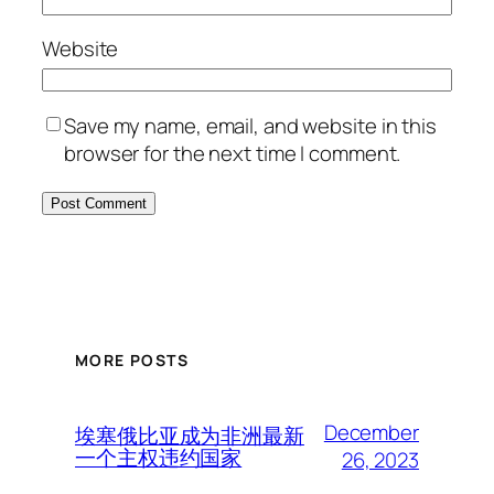
Website
Save my name, email, and website in this
browser for the next time I comment.
MORE POSTS
December
埃塞俄比亚成为非洲最新
一个主权违约国家
26, 2023