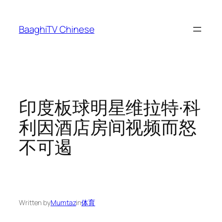
Skip
to
BaaghiTV Chinese
content
印度板球明星维拉特·科
利因酒店房间视频而怒
不可遏
Written by
Mumtaz
in
体育