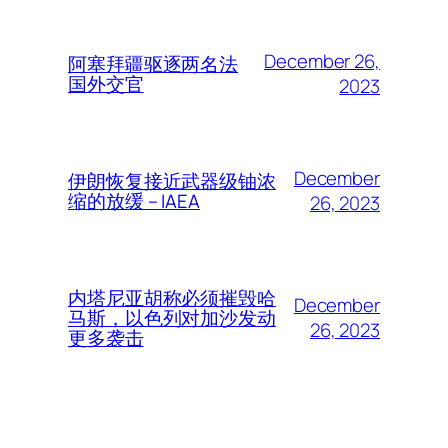
December 26,
阿塞拜疆驱逐两名法
国外交官
2023
December
伊朗恢复接近武器级铀浓
缩的放缓 – IAEA
26, 2023
内塔尼亚胡称必须摧毁哈
December
马斯，以色列对加沙发动
26, 2023
更多袭击