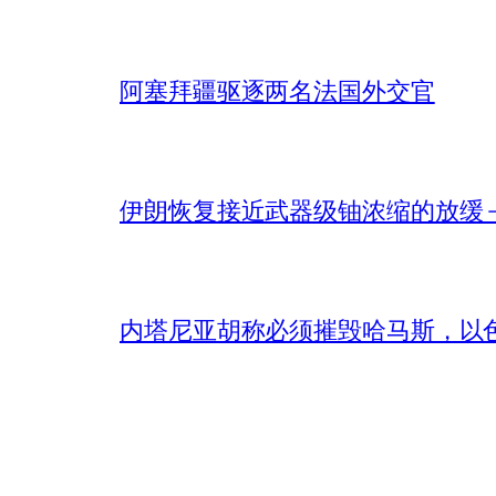
阿塞拜疆驱逐两名法国外交官
伊朗恢复接近武器级铀浓缩的放缓 – 
内塔尼亚胡称必须摧毁哈马斯，以