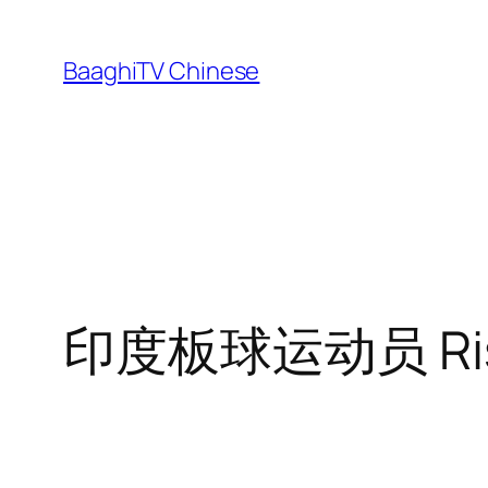
Skip
to
BaaghiTV Chinese
content
印度板球运动员 Ris