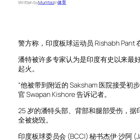
Written by
Mumtaz
in
体育
警方称，印度板球运动员 Rishabh Pa
潘特被许多专家认为是印度有史以来最
起火。
“他被带到附近的 Saksham 医院接受初步治
官 Swapan Kishore 告诉记者。
25 岁的潘特头部、背部和腿部受伤，
全被烧毁。
印度板球委员会 (BCCI) 秘书杰伊·沙阿