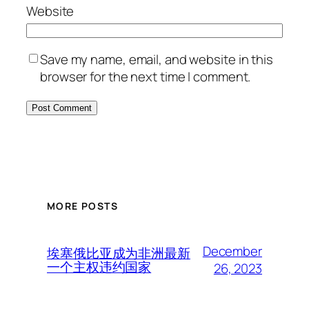
Website
Save my name, email, and website in this
browser for the next time I comment.
MORE POSTS
December
埃塞俄比亚成为非洲最新
一个主权违约国家
26, 2023