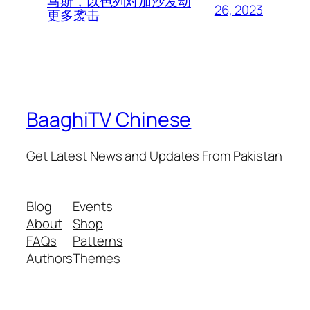
马斯，以色列对加沙发动
26, 2023
更多袭击
BaaghiTV Chinese
Get Latest News and Updates From Pakistan
Blog
Events
About
Shop
FAQs
Patterns
Authors
Themes