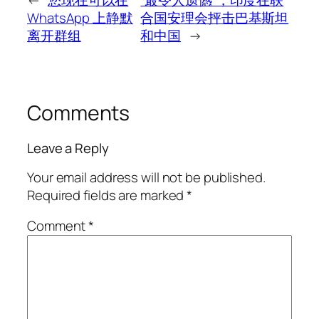
WhatsApp 上静默
合国安理会抨击巴基斯坦
离开群组
和中国
→
Comments
Leave a Reply
Your email address will not be published.
Required fields are marked
*
Comment
*