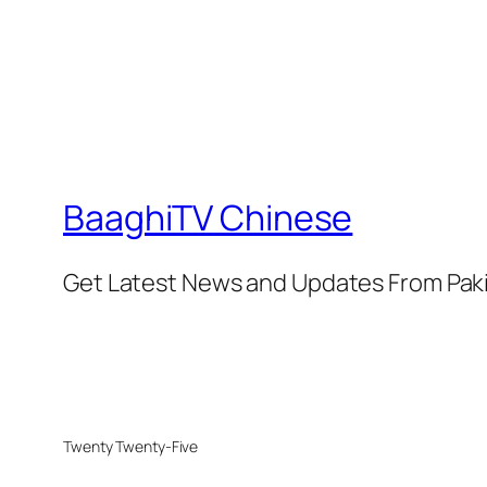
BaaghiTV Chinese
Get Latest News and Updates From Pak
Twenty Twenty-Five