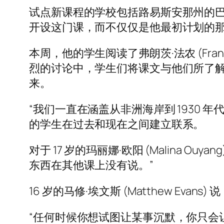
试点新课程的学校包括路易斯安那州的巴吞鲁
开设这门课，而不仅仅是他最初计划的
本周，他的学生阅读了弗朗茨·法农 (Fr
烈的讨论中，学生们将课文与他们所了
来。
“我们一直在涵盖从非洲海岸到 1930
的学生在过去和现在之间建立联系。
对于 17 岁的玛丽娜·欧阳 (Malina
东西在其他课上没有说。”
16 岁的马修·埃文斯 (Matthew E
“任何时候你想试图让某事沉默，你只会