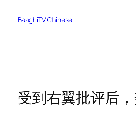
Skip
to
BaaghiTV Chinese
content
受到右翼批评后，