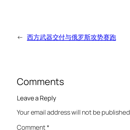
←
西方武器交付与俄罗斯攻势赛跑
Comments
Leave a Reply
Your email address will not be published
Comment
*