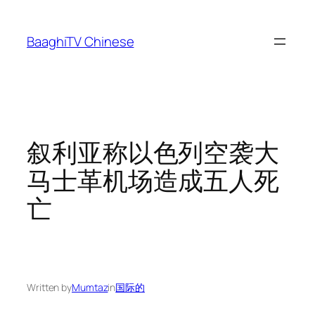
Skip
to
BaaghiTV Chinese
content
叙利亚称以色列空袭大
马士革机场造成五人死
亡
Written by
Mumtaz
in
国际的