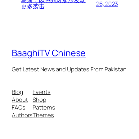
马斯，以色列对加沙发动
26, 2023
更多袭击
BaaghiTV Chinese
Get Latest News and Updates From Pakistan
Blog
Events
About
Shop
FAQs
Patterns
Authors
Themes