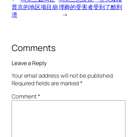
普京的地区项目崩
埋葬的受害者受到了酷刑
溃
→
Comments
Leave a Reply
Your email address will not be published.
Required fields are marked
*
Comment
*