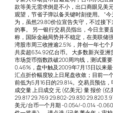
款等美元需求倒是不小，出口商眼见美元来
观望，节省子弹以备关键时刻使用。 “
为，虽然29.80价位宣告失守，不过接下
的事。 另一银行交易员指出，今日主要
称，国际金融局势并不稳定，在美联储强
湾股市周三收挫逾2.5%，并创一年七个
共卖超634.92亿台币。 大多数新兴
市场货币指数跌破200周均线，测试重要费
0.46%，盘中触及2009年7月13日以来
汇点折价幅度较上日尾盘收敛；目前一个月美元/
前低为5月16日的29.814。交易员预估，明
成交量 上日成交 元 (亿美元) 量 报价 (亿美元 ) 
29.817 29.769 29.802-29.830 
美元/台币一个月期 -0.054/-0.014 -0.0
件一览表》，请点选 (记者 董永年；审校