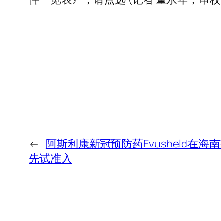
←
阿斯利康新冠预防药Evusheld在
先试准入