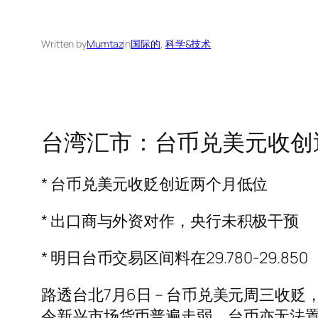
Written by
Mumtaz
in
国际的
, 
科学&技术
台湾汇市：台币兑美元收创近
* 台币兑美元收贬创近两个月低位
* 出口商与外资对作，央行未积极干预
* 明日台币交易区间料在29.780-29.850
路透台北7月6日 – 台币兑美元周三
令新兴市场货币普遍走弱，台币亦无法置