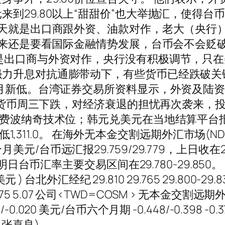
到29.80以上“甜甜价”也大举抛汇，使得
今天就是出口商跟外资、油款对作，老大（央行）
来还是要看国际金融情势发展，台币会不会贬破29
是出口商与外资对作，央行没有积极调节，只在
力升息对抗通膨带动下，有些货币已经跌破关
月新低。台湾证券交易所资料显示，外资及陆资在
亚洲货币周三下跌，对经济衰退的担忧再次袭来，
波纳奇技术位；韩元兑美元在当地结算平台报1,30
最低1,311.0。 在海外无本金交割远期外汇市场
台币远汇报29.759/29.779，上日收在29
日台币汇率主要交易区间在29.780-29.850。 
台北外汇经纪 29.810 29.765 29.800-29.830
29.820 3.975 5.07 公司<TWD=COSM > 无
60/-0.020 美元/台币六个月期 -0.448/-0.398
 张喜良)