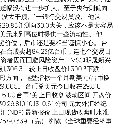
台币贬幅没有进一步扩大。至于央行则偏向
没太干预。”一银行交易员说。 他认
.85并测向30.0大关，应该不是太容易
美元来到高位时提供一些流动性。 他
键价位，后市还是要相当谨慎小心。 台
台股卖超84.23亿台币，连七个交易日
投资者因而回避风险资产。MSCI明晟新兴
6.3，较上日收盘价1,300.3下跌
(NDF)方面，尾盘指标一个月期美元/台币换
.665。 台币兑美元今日收在29.810，
16:00 台币/美 上日收盘 波动区间 开盘价
 29.810 10.13 10.61 公司 元太外汇经纪
本金交割远期外汇(NDF) 最新报价 上日现货收盘时水准
 -0.375/-0.339 （完） 浏览《全球重要经济事