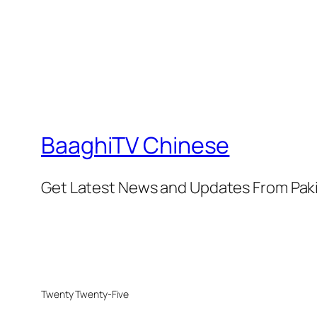
BaaghiTV Chinese
Get Latest News and Updates From Pak
Twenty Twenty-Five