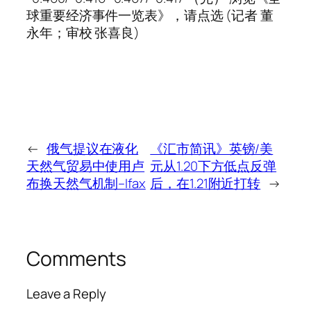
球重要经济事件一览表》，请点选 (记者 董
永年；审校 张喜良)
←
俄气提议在液化
《汇市简讯》英镑/美
天然气贸易中使用卢
元从1.20下方低点反弹
布换天然气机制–Ifax
后，在1.21附近打转
→
Comments
Leave a Reply