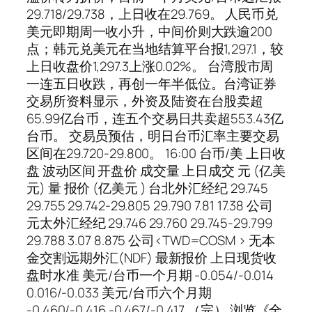
29.718/29.738，上日收在29.769。 人民币兑
美元即期周一收小升，中间价则大跌逾200
点；韩元兑美元在当地结算平台报1,297.1，较
上日收盘价1,297.3上涨0.02%。 台湾股市周
一连五日收跌，再创一年半低位。台湾证券
交易所资料显示，外资及陆资在台股卖超
65.99亿台币，连五个交易日共卖超553.43亿
台币。 交易员预估，明日台币汇率主要交易
区间在29.720-29.800。 16:00 台币/美 上日收
盘 波动区间 开盘价 成交量 上日成交 元 (亿美
元) 量 报价 (亿美元 ) 台北外汇经纪 29.745
29.755 29.742-29.805 29.790 7.81 17.38 公司
元太外汇经纪 29.746 29.760 29.745-29.799
29.788 3.07 8.875 公司<TWD=COSM > 无本
金交割远期外汇(NDF) 最新报价 上日现货收
盘时水准 美元/台币一个月期 -0.054/-0.014
0.016/-0.033 美元/台币六个月期
-0.460/-0.416 -0.467/-0.417 （完） 浏览《全