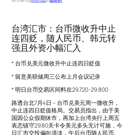
Written by
Mumtaz
in
国际的
台湾汇市：台币微收升中止
连四贬，随人民币、韩元转
强且外资小幅汇入
* 台币兑美元微收升中止连四日贬值
* 留意美联储周三公布上月会议记录
* 明日台币交易区间料在29.720-29.800
路透台北7月4日 – 台币兑美元周一微收升，
中止连四日贬值格局。交易员指出，由于美
国因公众假期休市，再加上台湾央行上周五
表态镇守29.80关卡令美元多头无计可施，今
日汇市交投偏向清淡，午后台币随人民币、