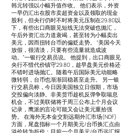
韩元转强以小幅升值作收。 他们表示，外资
一早仍汇出在股市卖超资金以及领取的现金
股利，但央行仍时不时将美元压制在29.80以
下，有些出口商眼见短线无法突破也抛汇，
午后外资汇出力道衰竭，甚至转为小幅卖出
美元，因而扭转台币的偏贬走势。 “美国今天
放假，很清淡，只要有些流量就造成波
动。”一银行交易员说。 他提到，出口商眼见
央行不惜代价镇守29.80，趁早盘美元价格还
不错时进场抛汇。随着午后国际美元动能略
微转弱，台币也渐渐回稳甚至走升。 另一银
行交易员称，今日因美国独立日假期，市场
交投偏向淡静。非美货币趁机反弹争取喘息
机会，不过美联储将于周三公布上个月会议
记录，鹰派的言论可能又会让美元重拾强
势。 在海外无本金交割远期外汇市场(NDF)
方面，尾盘指标一个月期美元/台币换汇点由
溢价转为折价；目前一个月美元/台币远汇报