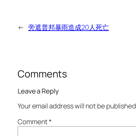
←
旁遮普邦暴雨造成20人死亡
Comments
Leave a Reply
Your email address will not be published
Comment
*