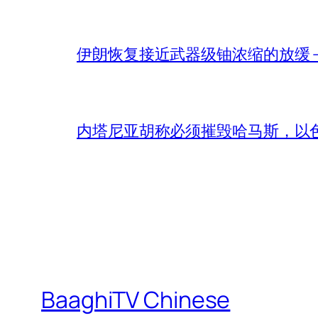
伊朗恢复接近武器级铀浓缩的放缓 – 
内塔尼亚胡称必须摧毁哈马斯，以
BaaghiTV Chinese