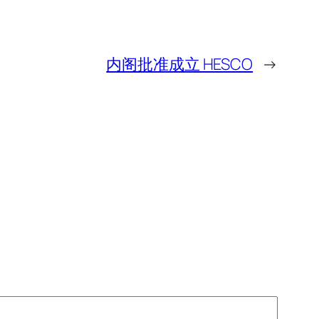
内阁批准成立 HESCO
→