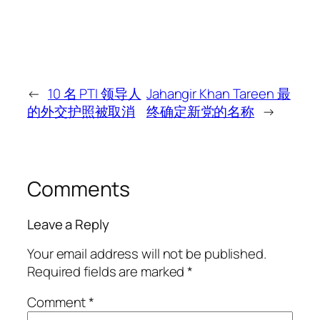
←
10 名 PTI 领导人
Jahangir Khan Tareen 最
的外交护照被取消
终确定新党的名称
→
Comments
Leave a Reply
Your email address will not be published.
Required fields are marked
*
Comment
*