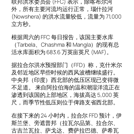
联邦洪水委员会 (FFC) 表示，除喀布尔河
外，所有主要河流均运行正常，瑙什拉河
(Nowshera) 的洪水流量较低，流量为 71,000
立方秒。
根据周六的 FFC 每日报告，该国主要水库
（Tarbela、Chashma 和 Mangla）的现有总
活水库面积为 683.6 万英亩英尺 (MAF)。
据拉合尔洪水预报部门（FFD）称，克什米尔
及邻近地区早些时候的西风波槽继续盛行。
中央邦（印度）西北部的低压区现已变得微
不足道。 来自阿拉伯海的温和潮湿洋流正在
渗透到该国的上部地区，海拔高达 5,000 英
尺，而季节性低压则位于俾路支省西北部。
在接下来的 24 小时内，拉合尔 FFD 预计，伊
斯兰堡、旁遮普邦（拉瓦尔品第、拉合尔、
古吉兰瓦拉、萨戈达、费萨拉巴德、萨希瓦