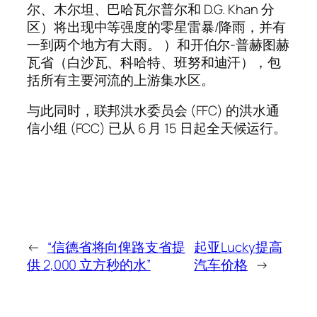
尔、木尔坦、巴哈瓦尔普尔和 D.G. Khan 分
区）将出现中等强度的零星雷暴/降雨，并有
一到两个地方有大雨。 ）和开伯尔-普赫图赫
瓦省（白沙瓦、科哈特、班努和迪汗），包
括所有主要河流的上游集水区。
与此同时，联邦洪水委员会 (FFC) 的洪水通
信小组 (FCC) 已从 6 月 15 日起全天候运行。
←
“信德省将向俾路支省提
起亚Lucky提高
供 2,000 立方秒的水”
汽车价格
→