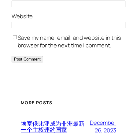
Website
Save my name, email, and website in this
browser for the next time I comment.
MORE POSTS
December
埃塞俄比亚成为非洲最新
一个主权违约国家
26, 2023