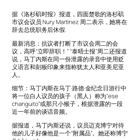
据《洛杉矶时报》报道，四面楚歌的洛杉矶
市议会议员 Nury Martinez 周二表示，她将在
辞去总统职务后休假.
最新消息：抗议者打断了市议会周二的会
议，高呼“立即辞职！” “泰晤士报”周二还报道
说，马丁内斯在同一份泄露的录音中使用贬
义语言和刻板印象来指称犹太人和亚美尼亚
人。
细节：马丁内斯在马丁·路德·金纪念日游行中
将一位白人议员的孩子（黑人）称为“ese
changuito”或那只小猴子，根据泄露的一段
近一年前的谈话音频。
据报道，马丁内斯还说，议员迈克博宁对待
他的儿子好像他是一个“附属品”。她还称博宁