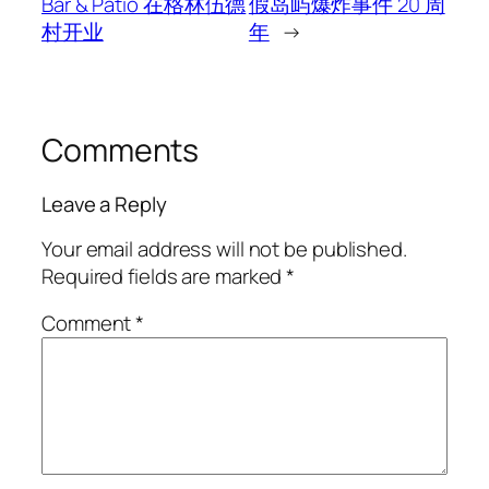
Bar & Patio 在格林伍德
假岛屿爆炸事件 20 周
村开业
年
→
Comments
Leave a Reply
Your email address will not be published.
Required fields are marked
*
Comment
*