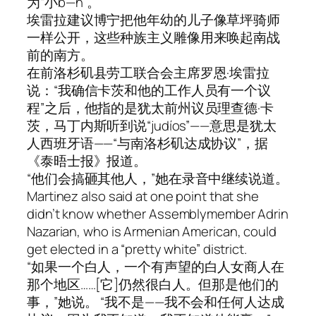
为“小b—h”。
埃雷拉建议博宁把他年幼的儿子像草坪骑师
一样公开，这些种族主义雕像用来唤起南战
前的南方。
在前洛杉矶县劳工联合会主席罗恩·埃雷拉
说：“我确信卡茨和他的工作人员有一个议
程”之后，他指的是犹太前州议员理查德·卡
茨，马丁内斯听到说“judíos”——意思是犹太
人西班牙语——“与南洛杉矶达成协议”，据
《泰晤士报》报道。
“他们会搞砸其他人，”她在录音中继续说道。
Martinez also said at one point that she
didn’t know whether Assemblymember Adrin
Nazarian, who is Armenian American, could
get elected in a “pretty white” district.
“如果一个白人，一个有声望的白人女商人在
那个地区……[它]仍然很白人。但那是他们的
事，”她说。 “我不是——我不会和任何人达成