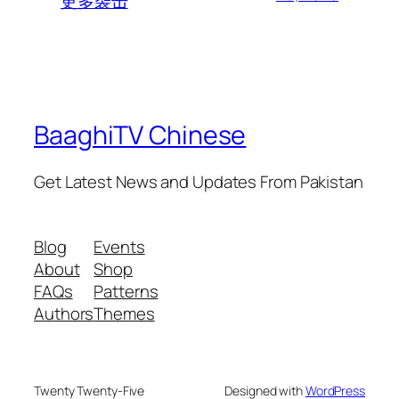
更多袭击
BaaghiTV Chinese
Get Latest News and Updates From Pakistan
Blog
Events
About
Shop
FAQs
Patterns
Authors
Themes
Twenty Twenty-Five
Designed with
WordPress