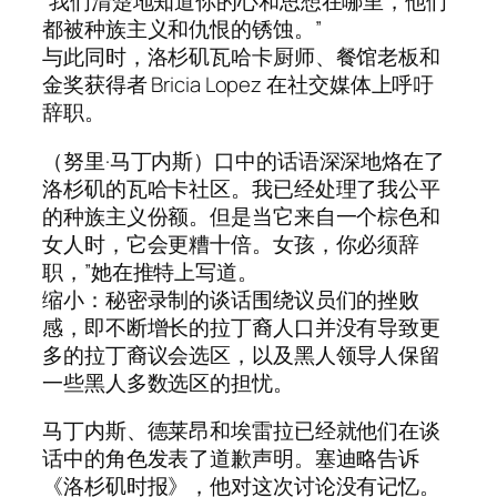
“我们清楚地知道你的心和思想在哪里，他们
都被种族主义和仇恨的锈蚀。”
与此同时，洛杉矶瓦哈卡厨师、餐馆老板和
金奖获得者 Bricia Lopez 在社交媒体上呼吁
辞职。
（努里·马丁内斯）口中的话语深深地烙在了
洛杉矶的瓦哈卡社区。我已经处理了我公平
的种族主义份额。但是当它来自一个棕色和
女人时，它会更糟十倍。女孩，你必须辞
职，”她在推特上写道。
缩小：秘密录制的谈话围绕议员们的挫败
感，即不断增长的拉丁裔人口并没有导致更
多的拉丁裔议会选区，以及黑人领导人保留
一些黑人多数选区的担忧。
马丁内斯、德莱昂和埃雷拉已经就他们在谈
话中的角色发表了道歉声明。塞迪略告诉
《洛杉矶时报》，他对这次讨论没有记忆。