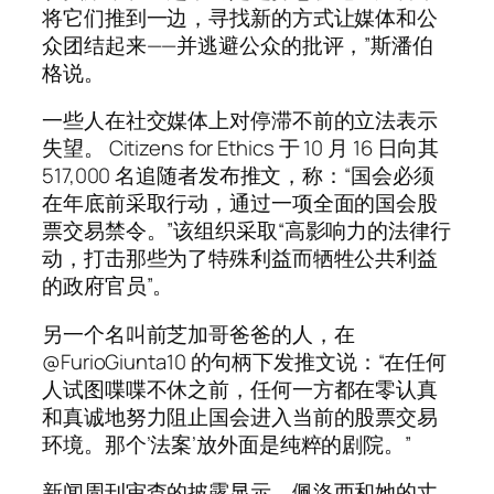
将它们推到一边，寻找新的方式让媒体和公
众团结起来——并逃避公众的批评，”斯潘伯
格说。
一些人在社交媒体上对停滞不前的立法表示
失望。 Citizens for Ethics 于 10 月 16 日向其
517,000 名追随者发布推文，称：“国会必须
在年底前采取行动，通过一项全面的国会股
票交易禁令。”该组织采取“高影响力的法律行
动，打击那些为了特殊利益而牺牲公共利益
的政府官员”。
另一个名叫前芝加哥爸爸的人，在
@FurioGiunta10 的句柄下发推文说：“在任何
人试图喋喋不休之前，任何一方都在零认真
和真诚地努力阻止国会进入当前的股票交易
环境。那个’法案’放外面是纯粹的剧院。”
新闻周刊审查的披露显示，佩洛西和她的丈