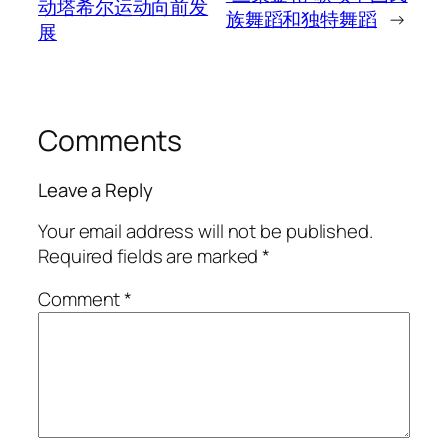
动塔希尔运动向前发
族舞蹈和独特舞蹈
→
展
Comments
Leave a Reply
Your email address will not be published.
Required fields are marked
*
Comment
*