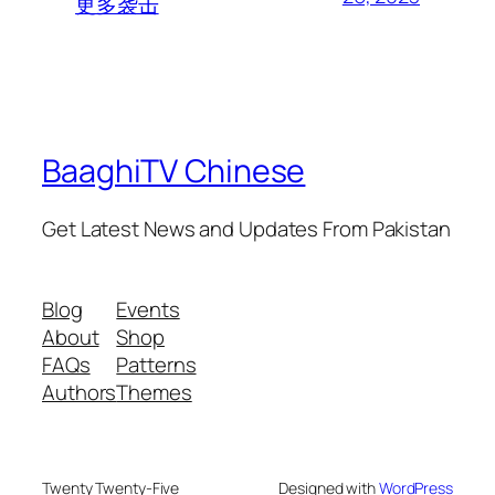
更多袭击
BaaghiTV Chinese
Get Latest News and Updates From Pakistan
Blog
Events
About
Shop
FAQs
Patterns
Authors
Themes
Twenty Twenty-Five
Designed with
WordPress