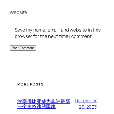
Website
Save my name, email, and website in this
browser for the next time I comment.
MORE POSTS
December
埃塞俄比亚成为非洲最新
一个主权违约国家
26, 2023