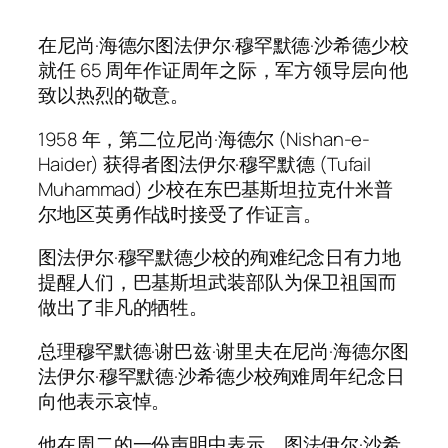
在尼尚·海德尔图法伊尔·穆罕默德·沙希德少校
就任 65 周年作证周年之际，军方领导层向他
致以热烈的敬意。
1958 年，第二位尼尚·海德尔 (Nishan-e-
Haider) 获得者图法伊尔·穆罕默德 (Tufail
Muhammad) 少校在东巴基斯坦拉克什米普
尔地区英勇作战时接受了作证言。
图法伊尔·穆罕默德少校的殉难纪念日有力地
提醒人们，巴基斯坦武装部队为保卫祖国而
做出了非凡的牺牲。
总理穆罕默德·谢巴兹·谢里夫在尼尚·海德尔图
法伊尔·穆罕默德·沙希德少校殉难周年纪念日
向他表示哀悼。
他在周二的一份声明中表示，图法伊尔·沙希