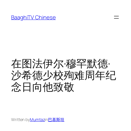
Skip
to
BaaghiTV Chinese
content
在图法伊尔·穆罕默德·
沙希德少校殉难周年纪
念日向他致敬
Written by
Mumtaz
in
巴基斯坦