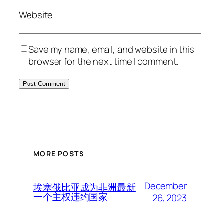
Website
Save my name, email, and website in this
browser for the next time I comment.
MORE POSTS
December
埃塞俄比亚成为非洲最新
一个主权违约国家
26, 2023