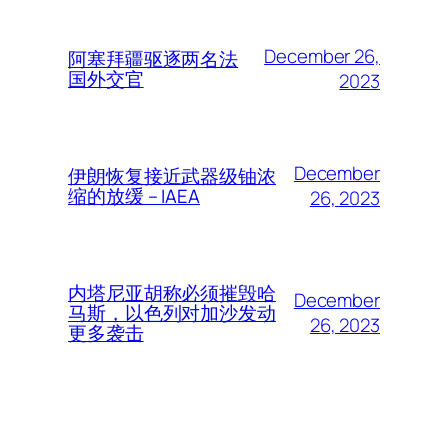
December 26,
阿塞拜疆驱逐两名法
国外交官
2023
December
伊朗恢复接近武器级铀浓
缩的放缓 – IAEA
26, 2023
内塔尼亚胡称必须摧毁哈
December
马斯，以色列对加沙发动
26, 2023
更多袭击