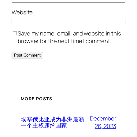
Website
Save my name, email, and website in this
browser for the next time I comment.
MORE POSTS
December
埃塞俄比亚成为非洲最新
一个主权违约国家
26, 2023