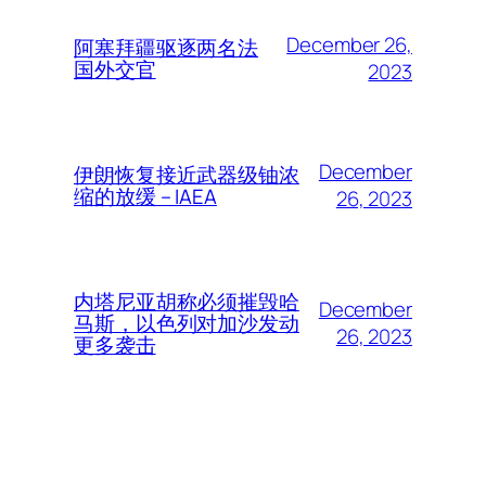
December 26,
阿塞拜疆驱逐两名法
国外交官
2023
December
伊朗恢复接近武器级铀浓
缩的放缓 – IAEA
26, 2023
内塔尼亚胡称必须摧毁哈
December
马斯，以色列对加沙发动
26, 2023
更多袭击