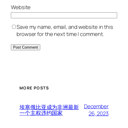
Website
Save my name, email, and website in this
browser for the next time I comment.
MORE POSTS
December
埃塞俄比亚成为非洲最新
一个主权违约国家
26, 2023