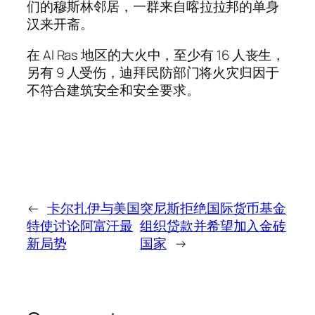
们的穆斯林邻居，一群来自喀拉拉邦的单身
汉来开斋。
在 Al Ras 地区的大火中，至少有 16 人丧生，
另有 9 人受伤，迪拜民防部门将火灾归因于
不符合建筑安全和安全要求。
←
卡尔扎伊与美国
突尼斯拒绝国际货币基金
特使讨论阿富汗最
组织贷款并希望加入金砖
新局势
国家
→