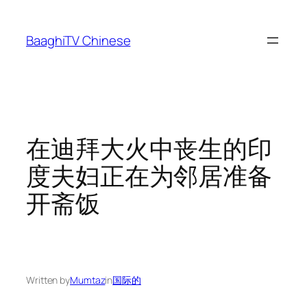
Skip
to
BaaghiTV Chinese
content
在迪拜大火中丧生的印
度夫妇正在为邻居准备
开斋饭
Written by
Mumtaz
in
国际的