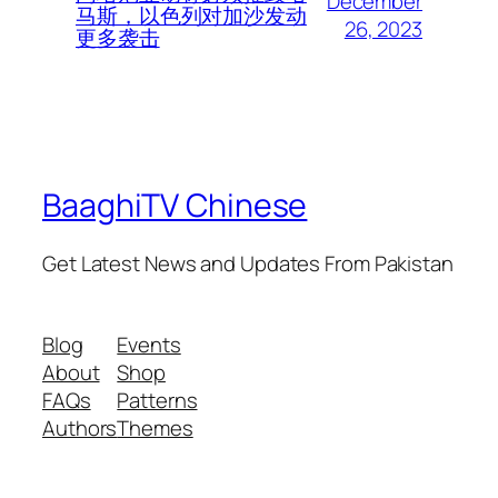
December
马斯，以色列对加沙发动
26, 2023
更多袭击
BaaghiTV Chinese
Get Latest News and Updates From Pakistan
Blog
Events
About
Shop
FAQs
Patterns
Authors
Themes