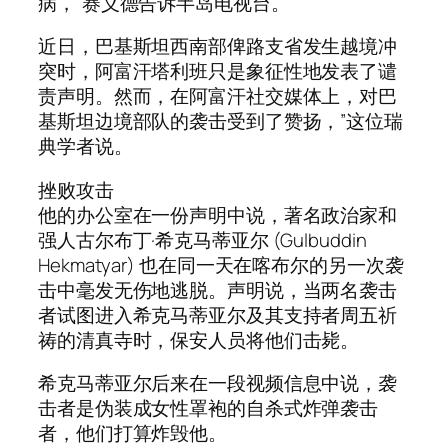
病，”赛义德告诉半岛电视台。
近日，巴基斯坦西南部俾路支省发生越境冲
突时，阿富汗塔利班只是象征性地发表了谴
责声明。然而，在阿富汗社交媒体上，对巴
基斯坦边境部队的袭击受到了赞扬，”这位瑞
典学者说。
挫败攻击
他的办公室在一份声明中说，著名政治家和
强人古尔布丁·希克马蒂亚尔 (Gulbuddin
Hekmatyar) 也在同一天在喀布尔的另一次袭
击中毫发无伤地逃脱。声明说，当两名袭击
者试图进入希克马蒂亚尔及其支持者周五祈
祷的清真寺时，保安人员将他们击毙。
希克马蒂亚尔后来在一段视频信息中说，袭
击者是伪装成女性罩袍的自杀式炸弹袭击
者，他们打算炸毁他。