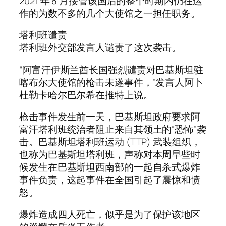
2021 年 8 月接管该国后的整个时期内仍在运
作的为数不多的几个大使馆之一担任职务。
塔利班谴责
塔利班外交部发言人谴责了这次袭击。
“阿富汗伊斯兰酋长国强烈谴责对巴基斯坦驻
喀布尔大使馆的枪击未遂事件，”发言人阿卜
杜勒卡哈尔巴尔希在推特上说。
枪击事件发生前一天，巴基斯坦政府要求阿
富汗塔利班统治者阻止来自其领土的“恐怖”袭
击。巴基斯坦塔利班运动 (TTP) 武装组织，
也称为巴基斯坦塔利班，声称对本周早些时
候发生在巴基斯坦西南部的一起自杀式爆炸
事件负责，这起事件在全国引起了震惊和愤
怒。
爆炸造成四人死亡，似乎是为了保护该地区