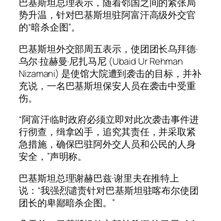
巴基斯坦总理表示，随着邻国之间的紧张局
势升温，针对巴基斯坦驻阿富汗高级外交官
的“暗杀企图”。
巴基斯坦外交部周五表示，使团团长乌拜德·
乌尔·拉赫曼·尼扎马尼 (Ubaid Ur Rehman
Nizamani) 是使馆大院遭到袭击的目标，并补
充说，一名巴基斯坦保安人员在袭击中受重
伤。
“阿富汗临时政府必须立即对此次袭击事件进
行彻查，缉拿凶手，追究其责任，并采取紧
急措施，确保巴驻阿外交人员和公民的人身
安全，”声明称。
巴基斯坦总理谢赫巴兹·谢里夫在推特上
说：“我强烈谴责针对巴基斯坦驻喀布尔使团
团长的卑鄙暗杀企图。”