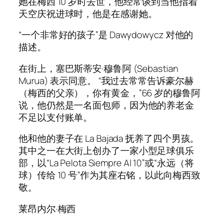
她在梅西 10 岁时去世，他经常谈到当他指着
天空庆祝进球时，他是在感谢她。
“一个非常好的孩子”是 Dawydowycz 对他的
描述。
在街上，塞巴斯蒂安·穆鲁阿 (Sebastian
Murua) 表示同意。 “我过去常常告诉豪尔赫
（梅西的父亲），你有黄金，”66 岁的穆鲁阿
说，他仍然是一名面包师，因为他的养老金
不足以支付账单。
他和他的妻子在 La Bajada 抚养了四个男孩。
其中之一在大街上创办了一家小型足球俱乐
部，以“La Pelota Siempre Al 10”或“永远（将
球）传给 10 号”作为其座右铭，以此向梅西致
敬。
莱昂内尔·梅西