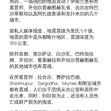
周四，一场强烈的地震震动了伊斯兰堡和旁
遮普邦、开伯尔普赫图赫瓦省、吉尔吉特巴
尔蒂斯坦以及阿扎德查谟和克什米尔的几个
城市。
据私人媒体报道，地震震级为里氏 5.8 级。
地震的震中是兴都喀什地区，震源深度为
189 公里。
联邦首都、查尔萨达、白沙瓦、巴特加拉
姆、开伯尔、曼塞赫拉和开伯尔普赫图赫瓦
的其他城市也有震感。
在旁遮普邦，拉合尔、费萨拉巴德、
Sheikhupur、Sargodha、Murree 和附近城市
都有震感，人们出于恐惧从办公室和居民中
走出来。同时，到目前为止，还没有人员伤
亡或财产损失的报道。