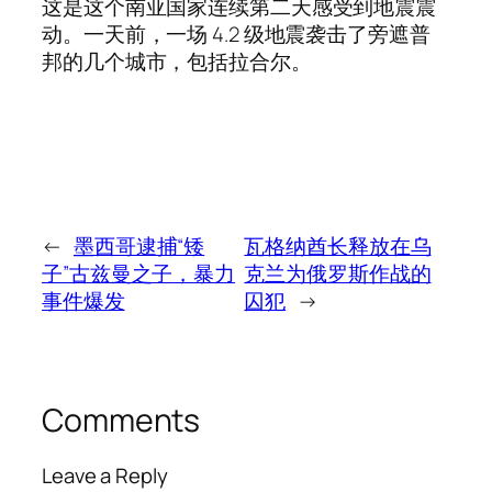
这是这个南亚国家连续第二天感受到地震震
动。一天前，一场 4.2 级地震袭击了旁遮普
邦的几个城市，包括拉合尔。
←
墨西哥逮捕“矮
瓦格纳酋长释放在乌
子”古兹曼之子，暴力
克兰为俄罗斯作战的
事件爆发
囚犯
→
Comments
Leave a Reply