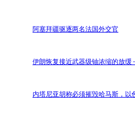
阿塞拜疆驱逐两名法国外交官
伊朗恢复接近武器级铀浓缩的放缓 – 
内塔尼亚胡称必须摧毁哈马斯，以