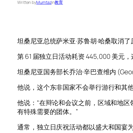
Written by
Mumtaz
in
教育
坦桑尼亚总统萨米亚·苏鲁胡·哈桑取消
第 61 届独立日活动耗资 445,000
坦桑尼亚国务部长乔治·辛巴查维内 (Georg
他说，这个东非国家不会举行游行和其
他说：“在辩论和会议之前，区域和地区
有特殊需要的团体。”
通常，独立日庆祝活动都以盛大和国宴