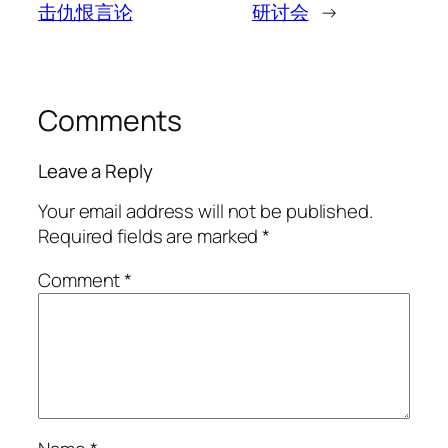
击仇恨言论
研讨会
→
Comments
Leave a Reply
Your email address will not be published.
Required fields are marked
*
Comment
*