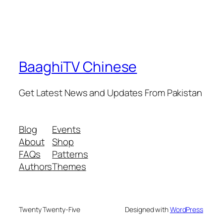
BaaghiTV Chinese
Get Latest News and Updates From Pakistan
Blog
Events
About
Shop
FAQs
Patterns
Authors
Themes
Twenty Twenty-Five
Designed with
WordPress