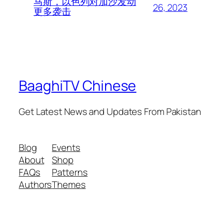
马斯，以色列对加沙发动
26, 2023
更多袭击
BaaghiTV Chinese
Get Latest News and Updates From Pakistan
Blog
Events
About
Shop
FAQs
Patterns
Authors
Themes