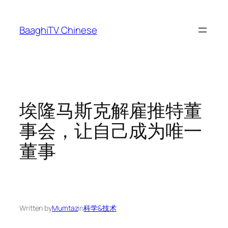
Skip
to
BaaghiTV Chinese
content
埃隆马斯克解雇推特董
事会，让自己成为唯一
董事
Written by
Mumtaz
in
科学&技术