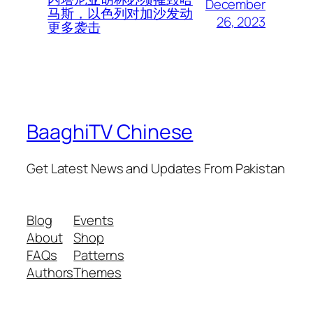
December
马斯，以色列对加沙发动
26, 2023
更多袭击
BaaghiTV Chinese
Get Latest News and Updates From Pakistan
Blog
Events
About
Shop
FAQs
Patterns
Authors
Themes