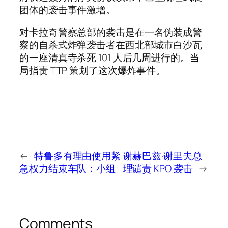
团体的袭击事件激增。
对卡拉奇警察总部的袭击是在一名伪装成警
察的自杀式炸弹袭击者在西北部城市白沙瓦
的一座清真寺杀死 101 人后几周进行的。当
局指责 TTP 策划了这次爆炸事件。
←
特鲁多有理由使用紧
谢赫巴兹·谢里夫总
急权力结束车队：小组
理谴责 KPO 袭击
→
Comments