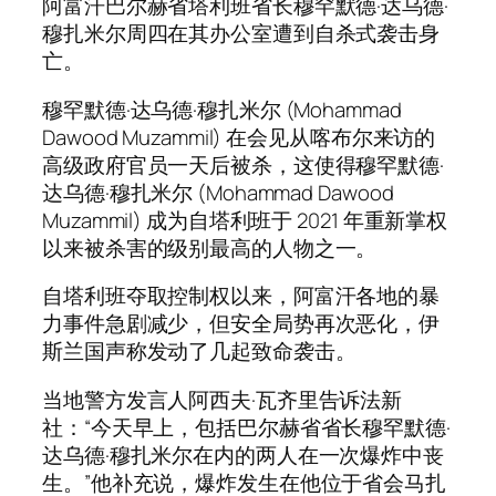
阿富汗巴尔赫省塔利班省长穆罕默德·达乌德·
穆扎米尔周四在其办公室遭到自杀式袭击身
亡。
穆罕默德·达乌德·穆扎米尔 (Mohammad
Dawood Muzammil) 在会见从喀布尔来访的
高级政府官员一天后被杀，这使得穆罕默德·
达乌德·穆扎米尔 (Mohammad Dawood
Muzammil) 成为自塔利班于 2021 年重新掌权
以来被杀害的级别最高的人物之一。
自塔利班夺取控制权以来，阿富汗各地的暴
力事件急剧减少，但安全局势再次恶化，伊
斯兰国声称发动了几起致命袭击。
当地警方发言人阿西夫·瓦齐里告诉法新
社：“今天早上，包括巴尔赫省省长穆罕默德·
达乌德·穆扎米尔在内的两人在一次爆炸中丧
生。”他补充说，爆炸发生在他位于省会马扎