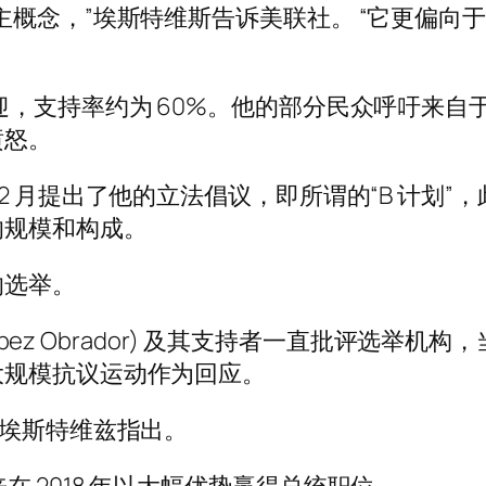
主概念，”埃斯特维斯告诉美联社。 “它更偏向
迎，支持率约为 60%。他的部分民众呼吁来
愤怒。
or) 于 12 月提出了他的立法倡议，即所谓的“B
的规模和构成。
的选举。
opez Obrador) 及其支持者一直批评选举机
大规模抗议运动作为回应。
”埃斯特维兹指出。