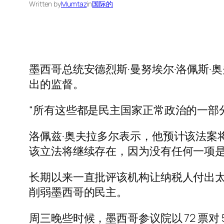
Written by
Mumtaz
in
国际的
墨西哥总统安德烈斯·曼努埃尔·洛佩斯
出的监督。
“所有这些都是民主国家正常政治的一部
洛佩兹·奥夫拉多尔表示，他预计该法案
该立法将继续存在，因为没有任何一项是
长期以来一直批评该机构让纳税人付出
削弱墨西哥的民主。
周三晚些时候，墨西哥参议院以 72 票对 