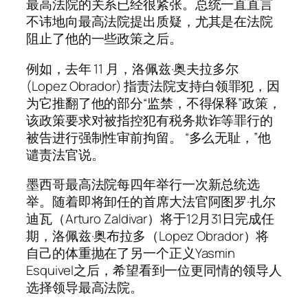
最高法院的关系已经很紧张。总统一直直言
不讳地向最高法院提出质疑，尤其是在法院
阻止了他的一些政策之后。
例如，去年 11 月，洛佩兹·奥夫拉多尔
(Lopez Obrador) 指责法院支持白领罪犯，因
为它推翻了他的部分“监禁，不得保释”政策，
该政策要求对被指控犯有税务欺诈等罪行的
被告进行强制性审前拘留。 “多么无耻，”他
谴责法官说。
墨西哥最高法院每四年举行一次新总统选
举。随着即将卸任的首席大法官阿图罗·扎尔
迪瓦（Arturo Zaldivar）将于12月31日完成任
期，洛佩兹·奥布拉多（Lopez Obrador）将
自己的体重抛在了另一个正义Yasmin
Esquivel之后，希望看到一位更同情的领导人
选择领导最高法院。