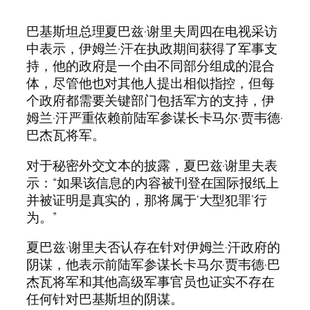
巴基斯坦总理夏巴兹·谢里夫周四在电视采访
中表示，伊姆兰·汗在执政期间获得了军事支
持，他的政府是一个由不同部分组成的混合
体，尽管他也对其他人提出相似指控，但每
个政府都需要关键部门包括军方的支持，伊
姆兰·汗严重依赖前陆军参谋长卡马尔·贾韦德·
巴杰瓦将军。
对于秘密外交文本的披露，夏巴兹·谢里夫表
示：“如果该信息的内容被刊登在国际报纸上
并被证明是真实的，那将属于‘大型犯罪’行
为。”
夏巴兹·谢里夫否认存在针对伊姆兰·汗政府的
阴谋，他表示前陆军参谋长卡马尔·贾韦德·巴
杰瓦将军和其他高级军事官员也证实不存在
任何针对巴基斯坦的阴谋。