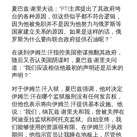
夏巴兹·谢里夫说：“PTI主席提出了其政府垮
台的各种原因，但这些似乎都不符合逻辑，
因为他被免职并不是因为他努力与俄罗斯等
国家建立关系的原因。如果是这样的话，俄
罗斯为什么要向联合政府提供石油呢？”
在谈到伊姆兰·汗指控美国密谋推翻其政府，
随后又否认美国阴谋时，夏巴兹·谢里夫问
道：“我们应该相信他最初的声明还是后来的
声明？”
对于伊姆兰·汗入狱，夏巴兹强调，他对决定
伊姆兰·汗在哪个监狱服刑没有任何发言权，
但他也表示将向伊姆兰·汗提供基本设施。他
说：“我们，纳瓦兹·谢里夫和我，曾被关押在
阿迪亚拉监狱和阿托克监狱。自始至终，我
们能够使用的资源很有限。在伊姆兰·汗执政
期间，他指示官员让我睡在地板上，尽管他