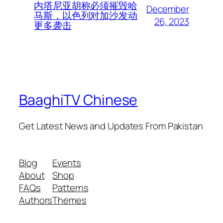
内塔尼亚胡称必须摧毁哈
December
马斯，以色列对加沙发动
26, 2023
更多袭击
BaaghiTV Chinese
Get Latest News and Updates From Pakistan
Blog
Events
About
Shop
FAQs
Patterns
Authors
Themes