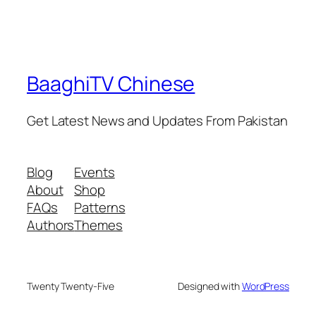
BaaghiTV Chinese
Get Latest News and Updates From Pakistan
Blog
Events
About
Shop
FAQs
Patterns
Authors
Themes
Twenty Twenty-Five
Designed with
WordPress