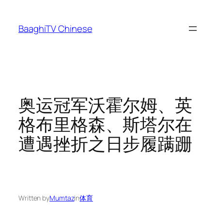
Skip
to
BaaghiTV Chinese
content
奥运冠军沃霍尔姆、英
格布里格森、斯塔尔在
遭遇挫折之日步履蹒跚
Written by
Mumtaz
in
体育