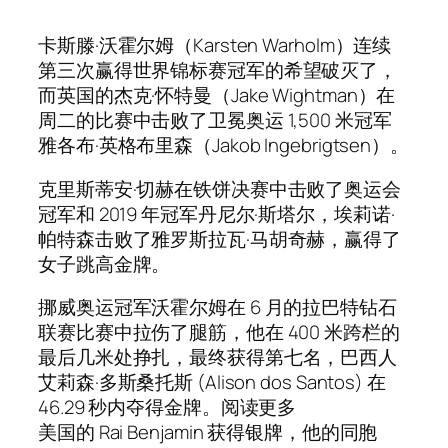
卡斯滕·沃霍尔姆（Karsten Warholm）连续
第三次赢得世界锦标赛冠军的希望破灭了，
而英国的杰克·怀特曼（Jake Wightman）在
周二的比赛中击败了卫冕奥运 1,500 米冠军
雅各布·英格布里森（Jakob Ingebrigtsen）。
克里斯蒂安·切赫在铁饼决赛中击败了奥运会
冠军和 2019 年冠军丹尼尔·斯塔尔，埃莉诺·
帕特森击败了雅罗斯拉瓦·马胡奇赫，赢得了
女子跳高金牌。
挪威奥运冠军沃霍尔姆在 6 月的拉巴特钻石
联赛比赛中拉伤了腿筋，他在 400 米跨栏的
最后几米处挣扎，最终获得第七名，巴西人
艾莉森·多斯桑托斯 (Alison dos Santos) 在
46.29 秒内夺得金牌。阅读更多
美国的 Rai Benjamin 获得银牌，他的同胞