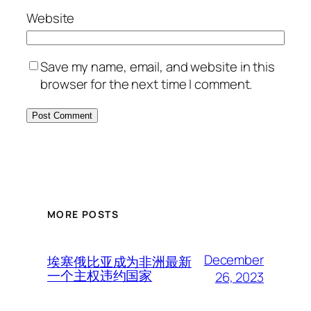
Website
Save my name, email, and website in this
browser for the next time I comment.
MORE POSTS
December
埃塞俄比亚成为非洲最新
一个主权违约国家
26, 2023