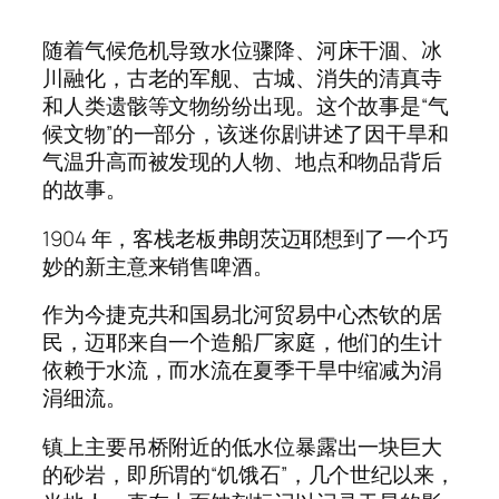
随着气候危机导致水位骤降、河床干涸、冰
川融化，古老的军舰、古城、消失的清真寺
和人类遗骸等文物纷纷出现。这个故事是“气
候文物”的一部分，该迷你剧讲述了因干旱和
气温升高而被发现的人物、地点和物品背后
的故事。
1904 年，客栈老板弗朗茨迈耶想到了一个巧
妙的新主意来销售啤酒。
作为今捷克共和国易北河贸易中心杰钦的居
民，迈耶来自一个造船厂家庭，他们的生计
依赖​​于水流，而水流在夏季干旱中缩减为涓
涓细流。
镇上主要吊桥附近的低水位暴露出一块巨大
的砂岩，即所谓的“饥饿石”，几个世纪以来，