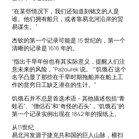
“在某些情况下，我们还知道刻铭文的人是
谁。他们拥有船只，或者靠易北河沿岸的贸
易谋生。”
杰钦的第一个记录可能是 15 世纪的，第一个
清晰的记录是 1616 年的。
“指出干旱年份也有其实际意义，提醒人们注
意未来的风险，”Pažourek 说。 “‘饥饿石’这个
名字凸显了那些在干旱时期拖船并在船上工
作的贫穷日工缺乏潜在的生计。”
饥饿石并不总是首选术语 – 其他描述包括“青
蛙石”、“僧侣石”和“奇怪的石头”，“饥饿石”的
第一个记录实例出现在 1842 年的报纸上。
从11世纪
易北河发源于捷克共和国的巨人山脉，横扫