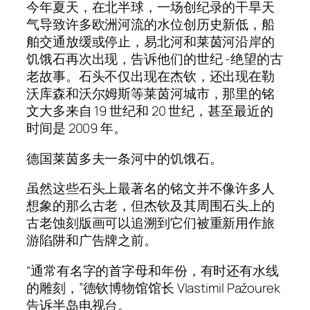
今年夏天，在北半球，一场创纪录的干旱天
气导致许多欧洲河流的水位创历史新低，船
舶交通放缓或停止，易北河和莱茵河沿岸的
饥饿石再次出现，告诉他们的世纪 -绝望的古
老故事。石头不仅出现在杰钦，还出现在勒
沃库森和沃尔姆斯等莱茵河城市，那里的铭
文大多来自 19 世纪和 20 世纪，甚至最近的
时间是 2009 年。
德国莱茵多夫一条河中的饥饿石。
虽然这些石头上最著名的铭文并不像许多人
想象的那么古老，但杰钦及其周围石头上的
古老蚀刻版画可以追溯到它们被重新用作旅
游陷阱和广告牌之前。
“通常有名字的首字母和年份，有时还有水线
的雕刻，”德钦博物馆馆长 Vlastimil Pažourek
告诉半岛电视台。