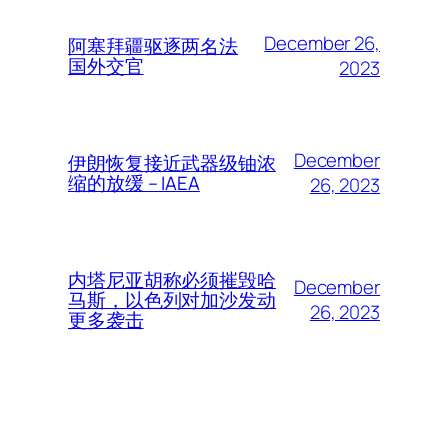
December 26,
阿塞拜疆驱逐两名法
国外交官
2023
December
伊朗恢复接近武器级铀浓
缩的放缓 – IAEA
26, 2023
内塔尼亚胡称必须摧毁哈
December
马斯，以色列对加沙发动
26, 2023
更多袭击