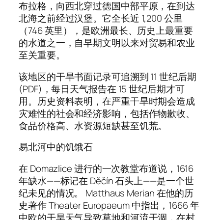
布拉格，向西北穿过德国中部平原，在到达
北海之前经过汉堡。它全长近 1,200 公里
（746 英里），是欧洲最长、历史上最重要
的水道之一，自早期文明以来对贸易和农业
至关重要。
该地区的干旱书面记录可追溯到 11 世纪后期
(PDF)，每日天气报告在 15 世纪后期才可
用。历史资料表明，在严重干旱时期会造成
灾难性的社会和经济影响，包括作物歉收、
食品价格高、水资源短缺甚至饥荒。
易北河中的饥饿石
在 Domazlice 进行的一次教堂布道说，1616
年缺水——标记在 Děčín 石头上——是一个世
纪未见的情况。 Matthaus Merian 在他的历
史著作 Theater Europaeum 中指出，1666 年
中欧的干旱天气导致草地和河流干涸，在村