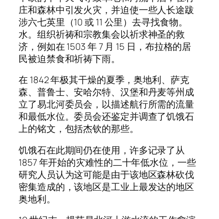
庄和森林中引发火灾，并迫使一些人长途跋
涉六七英里（10 或 11 公里）去寻找食物。
水。组织祈祷和宗教集会以祈求神圣的救
济，例如在 1503 年 7 月 15 日，布拉格的居
民被迫禁食和祈祷下雨。
在 1842 年极其干燥的夏季，奥地利、萨克
森、普鲁士、安哈尔特、汉堡和丹麦等州成
立了易北河委员会，以描述航行所需的流量
和最低水位。委员会还鉴定并调查了饥饿石
上的铭文，包括杰钦的那些。
饥饿石在此期间仍在使用，许多记录了从
1857 年开始的灾难性的二十年低水位，一些
研究人员认为这可能是由于该地区森林砍伐
密集造成的，该地区是工业上最发达的地区
奥地利。