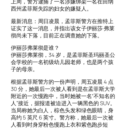
上周，警方逮捕了一名涉嫌绑架一名在田纳
西州孟菲斯失踪的妇女的嫌疑人。
最新消息：周日凌晨，孟菲斯警方在推特上
证实了这一消息，并指出该女子伊丽莎·弗莱
彻尚未下落，目前正在调查她的下落。
伊丽莎弗莱彻是谁？
伊丽莎弗莱彻，34 岁，是孟菲斯圣玛丽圣公
会学校的一名初级幼儿园老师，也是两个孩
子的母亲。
根据孟菲斯警方的一份声明，周五凌晨 4 点
30 分，她最后一次被人看到是在孟菲斯大学
附近的一次慢跑中，当时她被一名“不知名的
人”接近，据报道被迫进入一辆黑色的 SUV。
当局称她为白人，棕色头发和绿色眼睛，身
高约 5 英尺 6 英寸。警方称，她最后一次被
人看到时身穿粉色慢跑上衣和紫色跑步短