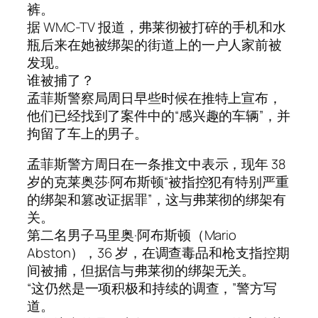
裤。
据 WMC-TV 报道，弗莱彻被打碎的手机和水
瓶后来在她被绑架的街道上的一户人家前被
发现。
谁被捕了？
孟菲斯警察局周日早些时候在推特上宣布，
他们已经找到了案件中的“感兴趣的车辆”，并
拘留了车上的男子。
孟菲斯警方周日在一条推文中表示，现年 38
岁的克莱奥莎·阿布斯顿“被指控犯有特别严重
的绑架和篡改证据罪”，这与弗莱彻的绑架有
关。
第二名男子马里奥·阿布斯顿（Mario
Abston），36 岁，在调查毒品和枪支指控期
间被捕，但据信与弗莱彻的绑架无关。
“这仍然是一项积极和持续的调查，”警方写
道。