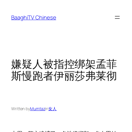
Skip
to
BaaghiTV Chinese
content
嫌疑人被指控绑架孟菲
斯慢跑者伊丽莎弗莱彻
Written by
Mumtaz
in
女人