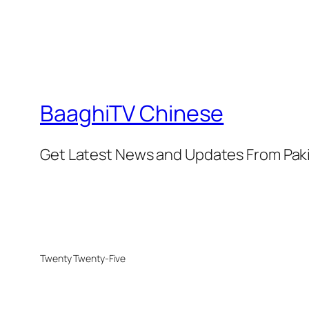
BaaghiTV Chinese
Get Latest News and Updates From Pak
Twenty Twenty-Five