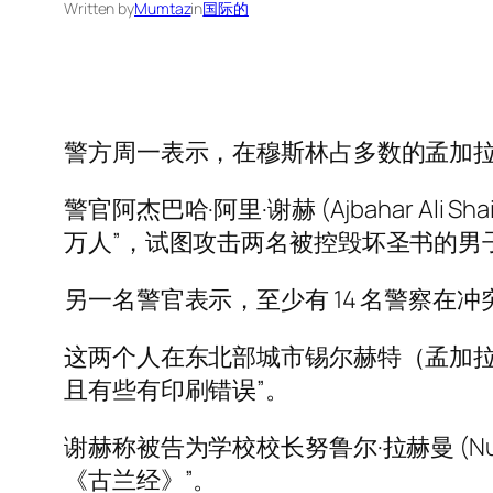
Written by
Mumtaz
in
国际的
警方周一表示，在穆斯林占多数的孟加
警官阿杰巴哈·阿里·谢赫 (Ajbahar 
万人”，试图攻击两名被控毁坏圣书的男
另一名警官表示，至少有 14 名警察在
这两个人在东北部城市锡尔赫特（孟加拉
且有些有印刷错误”。
谢赫称被告为学校校长努鲁尔·拉赫曼 (Nurur
《古兰经》”。