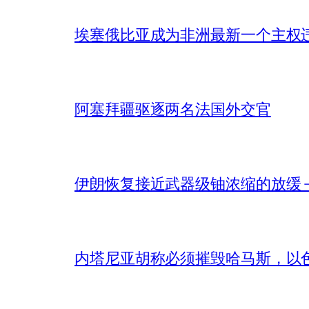
埃塞俄比亚成为非洲最新一个主权
阿塞拜疆驱逐两名法国外交官
伊朗恢复接近武器级铀浓缩的放缓 – 
内塔尼亚胡称必须摧毁哈马斯，以