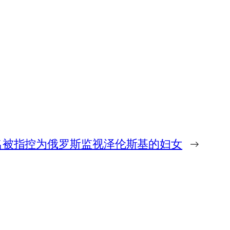
名被指控为俄罗斯监视泽伦斯基的妇女
→