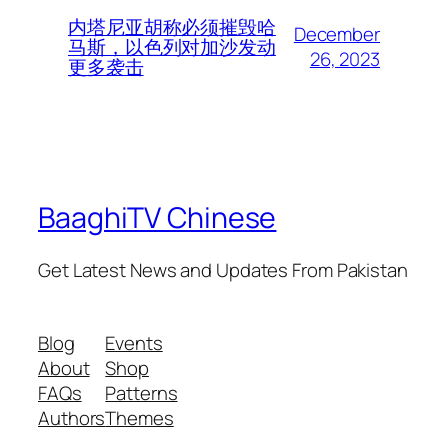
内塔尼亚胡称必须摧毁哈
December
马斯，以色列对加沙发动
26, 2023
更多袭击
BaaghiTV Chinese
Get Latest News and Updates From Pakistan
Blog
Events
About
Shop
FAQs
Patterns
Authors
Themes