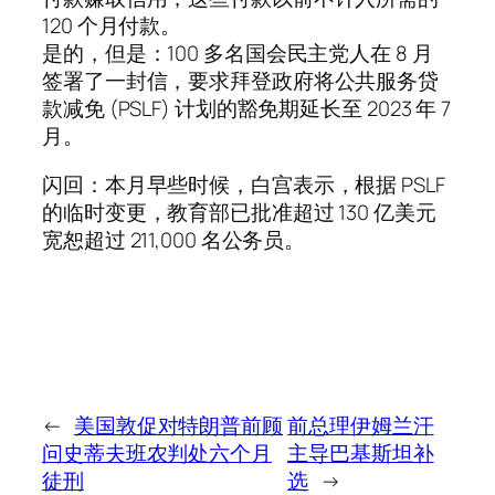
120 个月付款。
是的，但是：100 多名国会民主党人在 8 月
签署了一封信，要求拜登政府将公共服务贷
款减免 (PSLF) 计划的豁免期延长至 2023 年 7
月。
闪回：本月早些时候，白宫表示，根据 PSLF
的临时变更，教育部已批准超过 130 亿美元
宽恕超过 211,000 名公务员。
←
美国敦促对特朗普前顾
前总理伊姆兰汗
问史蒂夫班农判处六个月
主导巴基斯坦补
徒刑
选
→