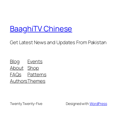
BaaghiTV Chinese
Get Latest News and Updates From Pakistan
Blog
Events
About
Shop
FAQs
Patterns
Authors
Themes
Twenty Twenty-Five
Designed with
WordPress