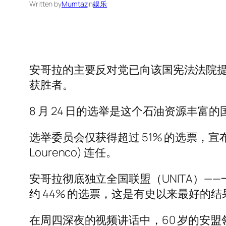
Written by
Mumtaz
in
娱乐
安哥拉的主要反对党已向该国宪法法院提
获胜者。
8 月 24 日的选举是这个石油资源丰富
选举委员会仅获得超过 51% 的选票，宣布 
Lourenco) 连任。
安哥拉彻底独立全国联盟（UNITA）——一
约 44% 的选票，这是有史以来最好的结
在周四深夜的视频讲话中，60 岁的安盟