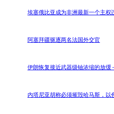
埃塞俄比亚成为非洲最新一个主权
阿塞拜疆驱逐两名法国外交官
伊朗恢复接近武器级铀浓缩的放缓 – 
内塔尼亚胡称必须摧毁哈马斯，以