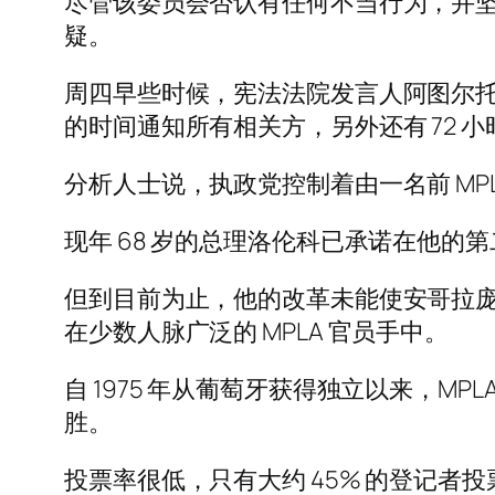
尽管该委员会否认有任何不当行为，并坚称
疑。
周四早些时候，宪法法院发言人阿图尔托
的时间通知所有相关方，另外还有 72 
分析人士说，执政党控制着由一名前 MP
现年 68 岁的总理洛伦科已承诺在他
但到目前为止，他的改革未能使安哥拉庞
在少数人脉广泛的 MPLA 官员手中。
自 1975 年从葡萄牙获得独立以来，MP
胜。
投票率很低，只有大约 45% 的登记者投