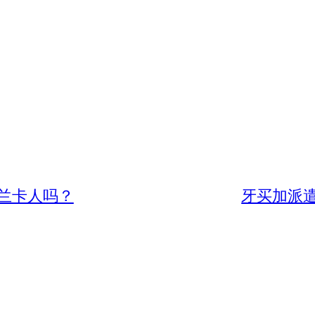
兰卡人吗？
牙买加派