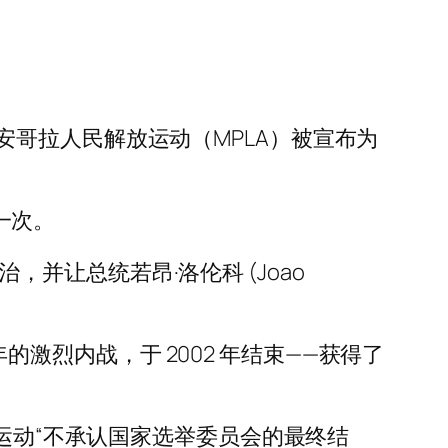
哥拉人民解放运动（MPLA）被宣布为
一次。
治，并让总统若昂·洛伦科 (Joao
年的激烈内战，于 2002 年结束——获得了
叛运动“不承认国家选举委员会的最终结