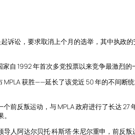
起诉讼，要求取消上个月的选举，其中执政的安
的国家自 1992 年首次多党投票以来竞争最激烈的
MPLA 获胜——延长了该党近 50 年的不间断统
个前反叛运动，与 MPLA 政府进行了长达 27 
果。
领导人阿达尔贝托·科斯塔·朱尼尔重申，前反