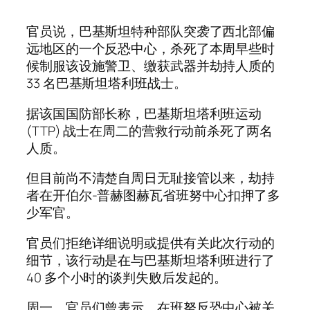
官员说，巴基斯坦特种部队突袭了西北部偏
远地区的一个反恐中心，杀死了本周早些时
候制服该设施警卫、缴获武器并劫持人质的
33 名巴基斯坦塔利班战士。
据该国国防部长称，巴基斯坦塔利班运动
(TTP) 战士在周二的营救行动前杀死了两名
人质。
但目前尚不清楚自周日无耻接管以来，劫持
者在开伯尔-普赫图赫瓦省班努中心扣押了多
少军官。
官员们拒绝详细说明或提供有关此次行动的
细节，该行动是在与巴基斯坦塔利班进行了
40 多个小时的谈判失败后发起的。
周一，官员们曾表示，在班努反恐中心被关