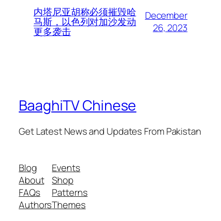
内塔尼亚胡称必须摧毁哈
December
马斯，以色列对加沙发动
26, 2023
更多袭击
BaaghiTV Chinese
Get Latest News and Updates From Pakistan
Blog
Events
About
Shop
FAQs
Patterns
Authors
Themes