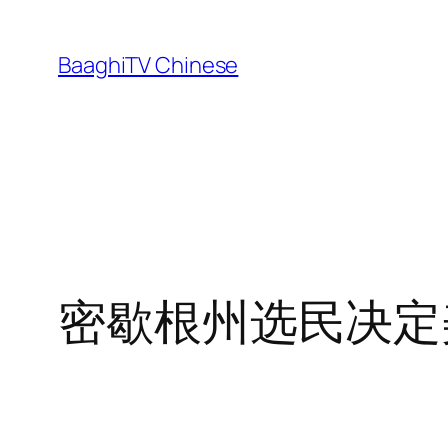
Skip
to
BaaghiTV Chinese
content
密歇根州选民决定