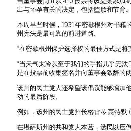
当董事会周五以 4-0 投票将该提案
出与怀孕有关的决定，包括堕胎和节育
本周早些时候，1931 年密歇根州对
州宪法是最可靠的前进道路。
“在密歇根州保护选择权的最佳方式是将
“当天气太冷以至于我们的手指几乎无法
是在投票前收集签名并向董事会致辞的两
该州的民主党人还希望该倡议能够增加
动的最后阶段。
例如，该州的民主党州长格雷琴·惠特默 (Gr
在堪萨斯州的共和党大本营，选民以压