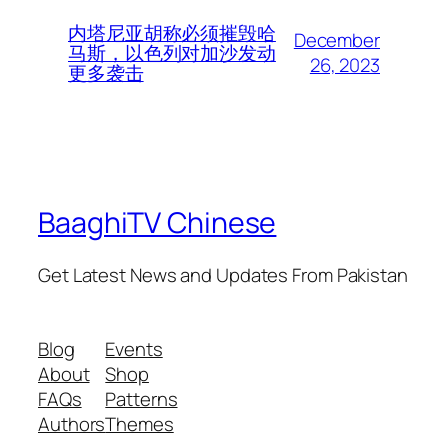
内塔尼亚胡称必须摧毁哈
December
马斯，以色列对加沙发动
26, 2023
更多袭击
BaaghiTV Chinese
Get Latest News and Updates From Pakistan
Blog
Events
About
Shop
FAQs
Patterns
Authors
Themes