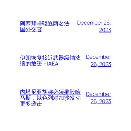
December 26,
阿塞拜疆驱逐两名法
国外交官
2023
December
伊朗恢复接近武器级铀浓
缩的放缓 – IAEA
26, 2023
内塔尼亚胡称必须摧毁哈
December
马斯，以色列对加沙发动
26, 2023
更多袭击