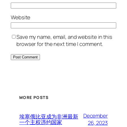
Website
Save my name, email, and website in this
browser for the next time I comment.
MORE POSTS
December
埃塞俄比亚成为非洲最新
一个主权违约国家
26, 2023