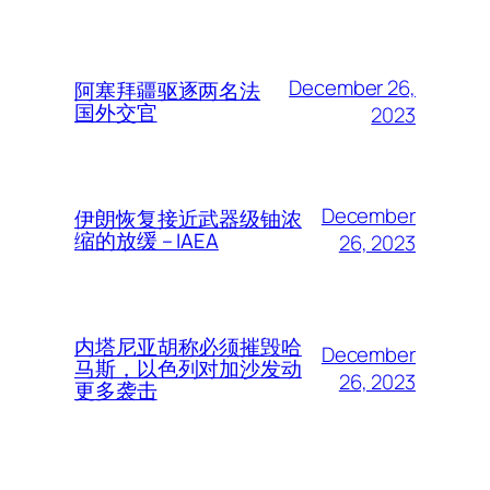
December 26,
阿塞拜疆驱逐两名法
国外交官
2023
December
伊朗恢复接近武器级铀浓
缩的放缓 – IAEA
26, 2023
内塔尼亚胡称必须摧毁哈
December
马斯，以色列对加沙发动
26, 2023
更多袭击