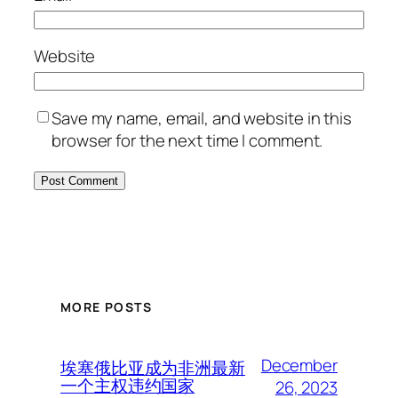
Website
Save my name, email, and website in this
browser for the next time I comment.
MORE POSTS
December
埃塞俄比亚成为非洲最新
一个主权违约国家
26, 2023