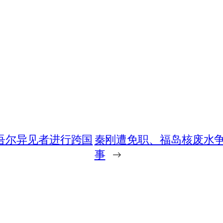
吾尔异见者进行跨国
秦刚遭免职、福岛核废水争
事
→