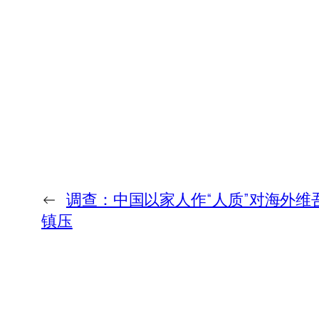
←
调查：中国以家人作“人质”对海外维
镇压