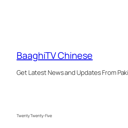
BaaghiTV Chinese
Get Latest News and Updates From Pak
Twenty Twenty-Five