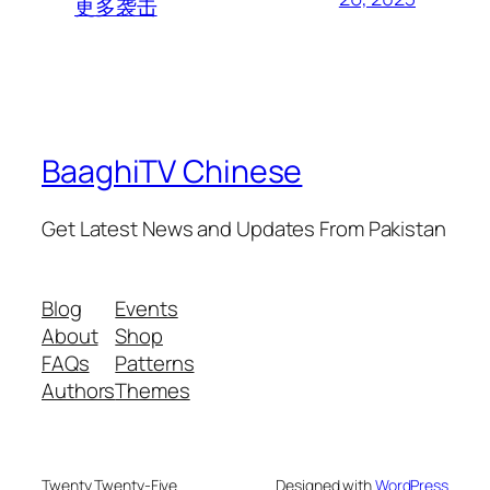
更多袭击
BaaghiTV Chinese
Get Latest News and Updates From Pakistan
Blog
Events
About
Shop
FAQs
Patterns
Authors
Themes
Twenty Twenty-Five
Designed with
WordPress