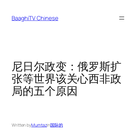
Skip
to
BaaghiTV Chinese
content
尼日尔政变：俄罗斯扩
张等世界该关心西非政
局的五个原因
Written by
Mumtaz
in
国际的