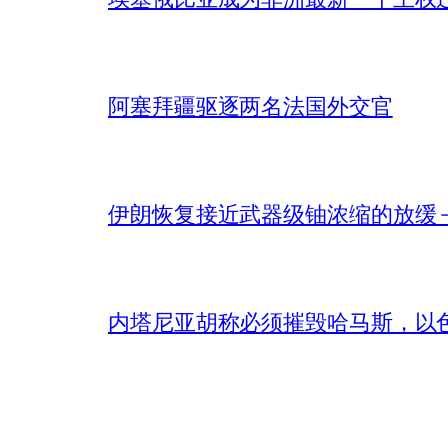
阿塞拜疆驱逐两名法国外交官
伊朗恢复接近武器级铀浓缩的放缓 – 
内塔尼亚胡称必须摧毁哈马斯，以